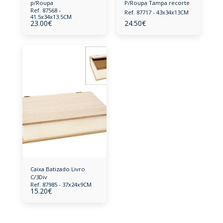
p/Roupa
P/Roupa Tampa recorte
Ref. 87568 -
Ref. 87717 - 43x34x13CM
41.5x34x13.5CM
23.00
€
24.50
€
Caixa Batizado Livro
C/3Div
Ref. 87985 - 37x24x9CM
15.20
€