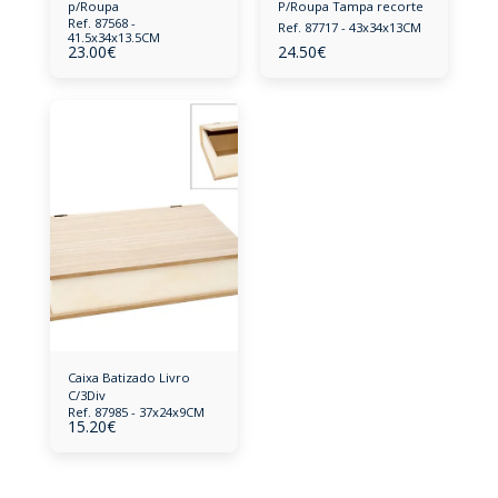
p/Roupa
P/Roupa Tampa recorte
Ref. 87568 -
Ref. 87717 - 43x34x13CM
41.5x34x13.5CM
23.00
€
24.50
€
Caixa Batizado Livro
C/3Div
Ref. 87985 - 37x24x9CM
15.20
€