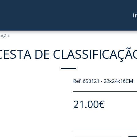
I
cação
CESTA DE CLASSIFICAÇÃ
Ref. 650121 - 22x24x16CM
21.00
€