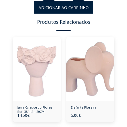
ADICIONAR AO CARRINHO
Produtos Relacionados
Jarra C/rebordo Flores
Elefante Floreira
Ref. 3841.1 - 20CM
14.50
€
5.00
€