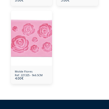
3.00
€
5.00
€
Molde Flores
Ref. 221325 - 9x6.5CM
4.00
€